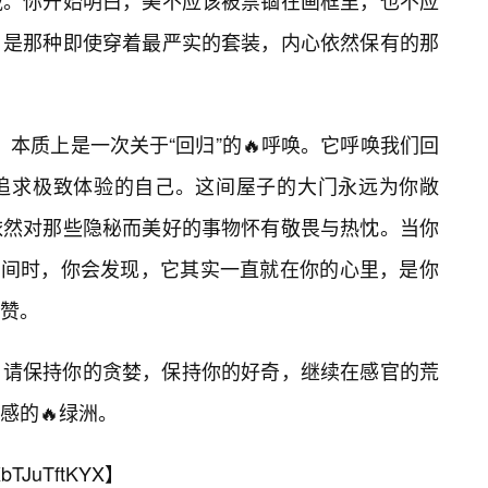
域。你开始明白，美不应该被禁锢在画框里，也不应
，是那种即使穿着最严实的套装，内心依然保有的那
题，本质上是一次关于“回归”的🔥呼唤。它呼唤我们回
追求极致体验的自己。这间屋子的大门永远为你敞
依然对那些隐秘而美好的事物怀有敬畏与热忱。当你
的空间时，你会发现，它其实一直就在你的心里，是你
赞。
，请保持你的贪婪，保持你的好奇，继续在感官的荒
感的🔥绿洲。
bTJuTftKYX
】