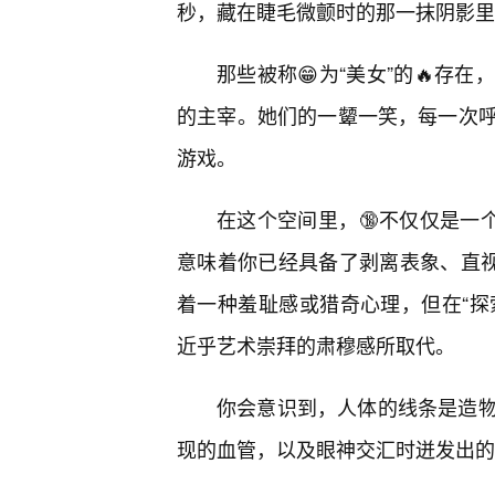
秒，藏在睫毛微颤时的那一抹阴影里
那些被称😁为“美女”的🔥存
的主宰。她们的一颦一笑，每一次
游戏。
在这个空间里，🔞不仅仅是一
意味着你已经具备了剥离表象、直视
着一种羞耻感或猎奇心理，但在“探索
近乎艺术崇拜的肃穆感所取代。
你会意识到，人体的线条是造
现的血管，以及眼神交汇时迸发出的