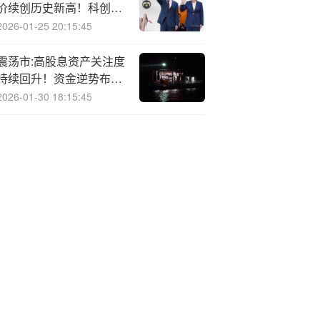
价续创历史新高！科创人
工智能ETF（589520）
2026-01-25 20:15:45
随市回调，资金迎来逢跌
布局机会？
震荡市:高股息资产关注度
持续回升！资金逆势布局
红利主题ETF
2026-01-30 18:15:45