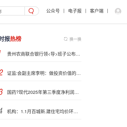
公众号
电子报
客户端
时报
热榜
换一换
贵州农商联合银行领<导>班子公布，原贵州省联社理事长杨松拟任董事长
证监:会副主席李明：做投资价值的发现者，中国经济和资本市场将提供不可替代的投资机遇
国药?现代2025年第三季度净利润同比下降45.31%
机构：1.1月百城新.建住宅均价环比上涨0.37% 同比上涨2.68%