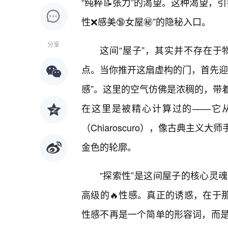
“纯粹📝张力”的渴望。这种渴望，
性❌感美🔞女屋㊙️”的隐秘入口。
分享
这间“屋子”，其实并不存在
点。当你推开这扇虚构的门，首先迎
感”。这里的空气仿佛是浓稠的，带
在这里是被精心计算过的——它
（Chiaroscuro），像古典主
金色的轮廓。
“探索性”是这间屋子的核心灵
高级的🔥性感。真正的诱惑，在于
性感不再是一个简单的形容词，而