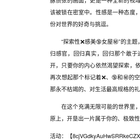
脉偾张的画面，更是一种全新的视
该被锁在密室中。性感是一种态度
份对世界的好奇与挑逗。
“探索性❌感美🔞女屋㊙️”的主
归感官，回归真实，回归那个敢于
开，只要你的内心依然渴望探索，
再次想起那个标记着❌、🔞和㊙️
那永不枯竭的、对生活最高规格的礼
在这个充满无限可能的世界里
原上，开垦出一片属于你的、极致性
活动：【
8cjVGdkyAuHwSRRkeCZX