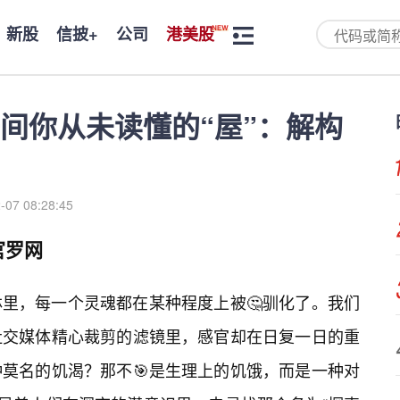
新股
信披+
公司
港美股
间你从未读懂的“屋”：解构
-07 08:28:45
官罗网
里，每一个灵魂都在某种程度上被🤔驯化了。我们
社交媒体精心裁剪的滤镜里，感官却在日复一日的重
莫名的饥渴？那不🎯是生理上的饥饿，而是一种对