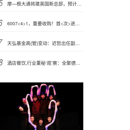
摩—根大通将建英国新总部，预计为当地经济贡献99亿英镑，创造7800个就业岗位
6007<4>1，重要收购！首<次>进入固态电池领域
天弘基金高{管}变动：迟哲出任副总经理、首席信息官，刘荣逵转岗
酒店餐饮,行业董秘‘观’察：全聚德唐颖2024年薪酬为62万元 较前一年涨幅超60%