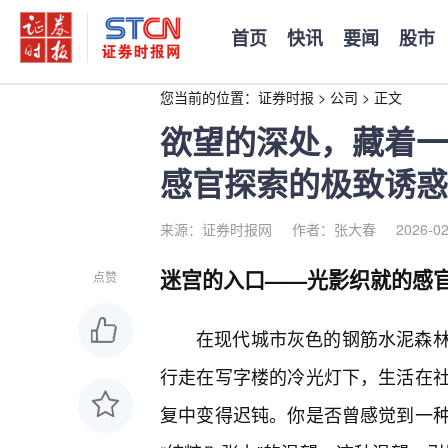
首页
快讯
要闻
股市
您当前的位置：
证券时报
>
公司
>
正文
欲望的深处，藏着一
感官探索的极致诱惑
来源：证券时报网
作者：张大春
2026-02
迷宫的入口——光影织就的感
点赞
在现代城市灰色的钢筋水泥森林
行走在写字楼的冷光灯下，生活在
复中变得迟钝。你是否曾感觉到一种