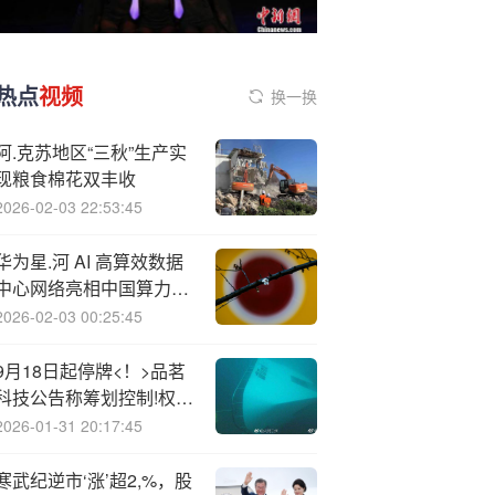
热点
视频
换一换
阿.克苏地区“三秋”生产实
现粮食棉花双丰收
2026-02-03 22:53:45
华为星.河 AI 高算效数据
中心网络亮相中国算力大
会，在网计算加速技术获
2026-02-03 00:25:45
年度重大突破成果奖
9月18日起停牌<！>品茗
科技公告称筹划控制!权变
更事项
2026-01-31 20:17:45
寒武纪逆市‘涨’超2,%，股