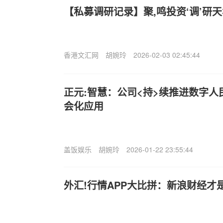
【私募调研记录】聚,鸣投资‘调’研
香港文汇网
胡婉玲
2026-02-03 02:45:44
正元:智慧：公司<持>续推进数字
会化应用
盖饭娱乐
胡婉玲
2026-01-22 23:55:44
外汇!行情APP大比拼：新浪财经才