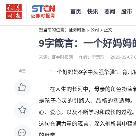
首页
快讯
要闻
股市
您当前的位置：
证券时报
>
公司
>
正文
9字箴言：一个好妈妈
来源：证券时报网
作者：李慧玲
2026-02-07 
“一个好妈妈9字中头强华驿”：育
点赞
在人生的长河中，母亲的角色扮演
是孩子心灵的引路人、品格的塑造师。
心、爱心，以及不断学习和成长的过程。
这句充满力量的箴言，深入剖析其中蕴
的母亲。