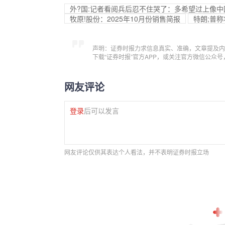
外?国:记者看阅兵后忍不住哭了：多希望过上像
牧原!股份：2025年10月份销售简报
特朗;普
声明：证券时报力求信息真实、准确，文章提及内
下载“证券时报”官方APP，或关注官方微信公众
网友评论
登录
后可以发言
网友评论仅供其表达个人看法，并不表明证券时报立场