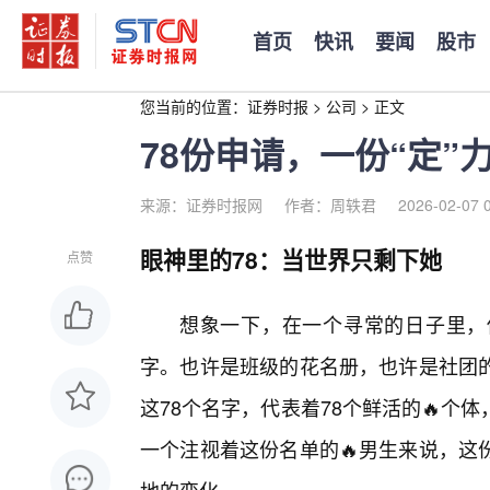
首页
快讯
要闻
股市
您当前的位置：
证券时报
>
公司
>
正文
78份申请，一份“定
来源：证券时报网
作者：周轶君
2026-02-07 
眼神里的78：当世界只剩下她
点赞
想象一下，在一个寻常的日子里，
字。也许是班级的花名册，也许是社团
这78个名字，代表着78个鲜活的🔥
一个注视着这份名单的🔥男生来说，这