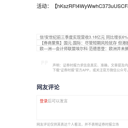
活动：【
hKszRFt4WyWwhC373uUSCF
信!安世纪前三季度实现营收3.18亿元 同比增长6%
【券商聚焦】国元.国际：尽管短期风险犹存 但
欧—洲—会计师联盟埃尔科·范德恩登：欧洲并未
声明：证券时报力求信息真实、准确，文章提及内
下载“证券时报”官方APP，或关注官方微信公众
网友评论
登录
后可以发言
网友评论仅供其表达个人看法，并不表明证券时报立场