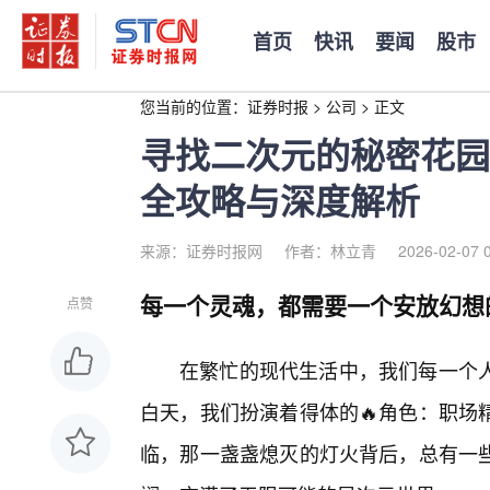
首页
快讯
要闻
股市
您当前的位置：
证券时报
>
公司
>
正文
寻找二次元的秘密花园
全攻略与深度解析
来源：证券时报网
作者：林立青
2026-02-07 
每一个灵魂，都需要一个安放幻想的
点赞
在繁忙的现代生活中，我们每一个
白天，我们扮演着得体的🔥角色：职场
临，那一盏盏熄灭的灯火背后，总有一