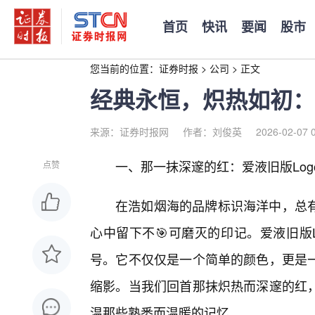
首页
快讯
要闻
股市
您当前的位置：
证券时报
>
公司
>
正文
经典永恒，炽热如初：
来源：证券时报网
作者：刘俊英
2026-02-07 
一、那一抹深邃的红：爱液旧版Lo
点赞
在浩如烟海的品牌标识海洋中，总
心中留下不🎯可磨灭的印记。爱液旧版
号。它不仅仅是一个简单的颜色，更是
缩影。当我们回首那抹炽热而深邃的红
温那些熟悉而温暖的记忆。