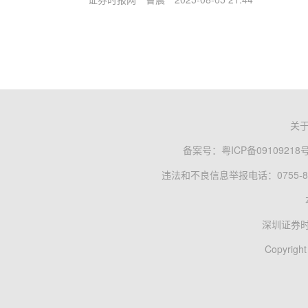
关
备案号：
粤ICP备09109218
违法和不良信息举报电话：0755-83
深圳证券
Copyright