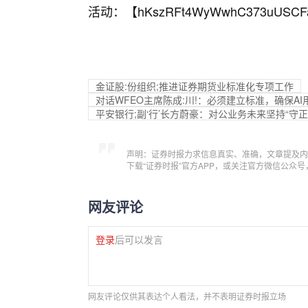
活动：【
hKszRFt4WyWwhC373uUSCF
金证股:份组织;推进证券期货业标准化专项工作
对话WFEO主席陈成:川!：必须建立标准，确保AI
平安银行;副‘行’长方蔚豪：对公业务未来坚持“守
声明：证券时报力求信息真实、准确，文章提及内
下载“证券时报”官方APP，或关注官方微信公众
网友评论
登录
后可以发言
网友评论仅供其表达个人看法，并不表明证券时报立场